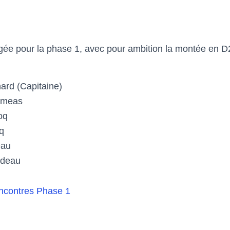
ée pour la phase 1, avec pour ambition la montée en D2
rd (Capitaine)
umeas
oq
q
eau
udeau
encontres Phase 1