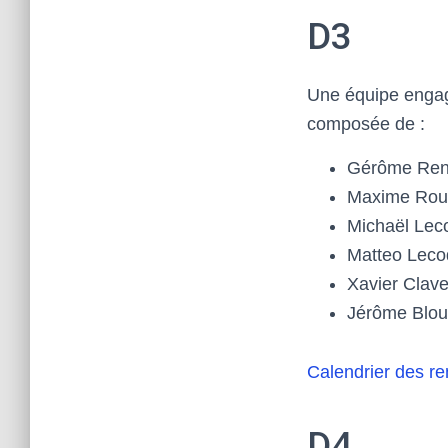
D3
Une équipe engag
composée de :
Gérôme Rena
Maxime Ro
Michaël Lec
Matteo Leco
Xavier Clav
Jérôme Blo
Calendrier des r
D4