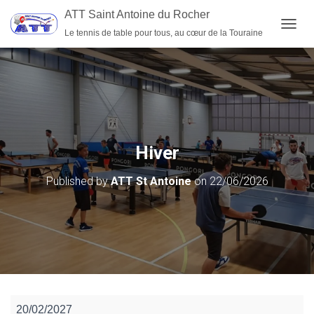
ATT Saint Antoine du Rocher
Le tennis de table pour tous, au cœur de la Touraine
OUVRI
Hiver
Published by
ATT St Antoine
on
22/06/2026
Hiver
20/02/2027