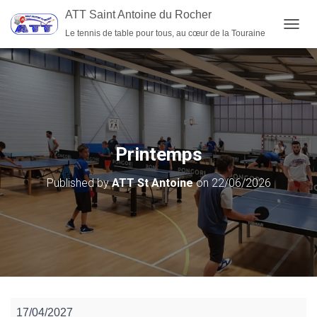
ATT Saint Antoine du Rocher
Le tennis de table pour tous, au cœur de la Touraine
OUVRI
Printemps
Published by
ATT St Antoine
on
22/06/2026
Printemps
17/04/2027