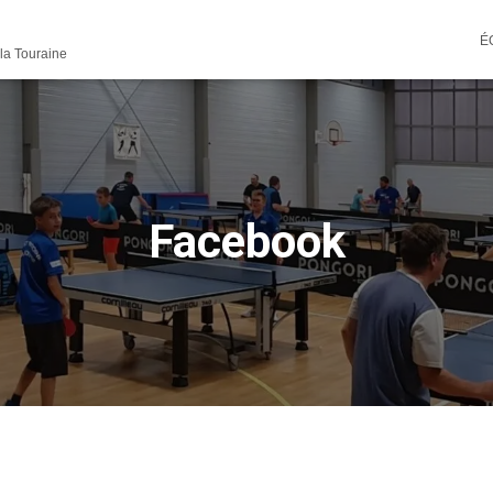
É
 la Touraine
Facebook