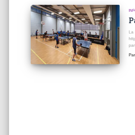
INF
P
La 
htt
pa
Pa