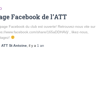
O
age Facebook de l’ATT
page Facebook du club est ouverte! Retrouvez-nous vite sur
ps://www.facebook.com/share/165aDDHAVj/ , likez-nous,
rtagez!
r
ATT St Antoine
, il y a
1 an